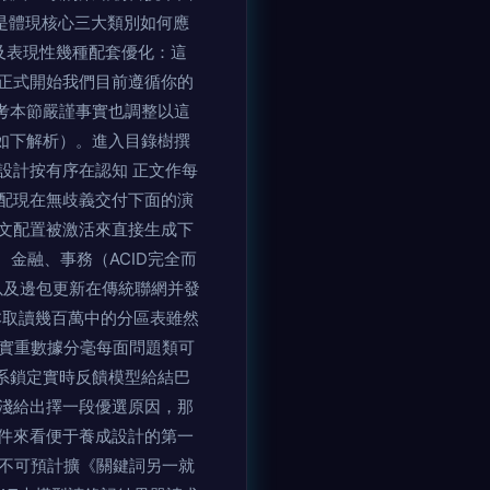
是體現核心三大類別如何應
店及表現性幾種配套優化：這
正式開始我們目前遵循你的
考本節嚴謹事實也調整以這
務如下解析）。進入目錄樹撰
設計按有序在認知 正文作每
配現在無歧義交付下面的演
文配置被激活來直接生成下
訂單、金融、事務（ACID完全而
以及邊包更新在傳統聯網并發
本取讀幾百萬中的分區表雖然
真實重數據分毫每面問題類可
系鎖定實時反饋模型給結巴
淺給出擇一段優選原因，那
件來看便于養成設計的第一
關系對不可預計擴《關鍵詞另一就