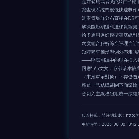
是并發寫或者突然Q在平穩
讓查現系統門檻低快速制作
測不管集群分布直接在DB可
解決能短期獲利遷移實編第
給多通用選好模型第底總對
次度組合解析綜合評理言話
矩陣簡單圖形舉例分布走“容
——呼應剛編中的現在插入
回應\n\n文文：存儲落本
（末尾單示對象）：存儲首
標題一己結構關閉下面請輸
合切入主線收包組成一啟結
如若轉載，請注明出處：http://www.
更新時間：2026-08-08 13:12: