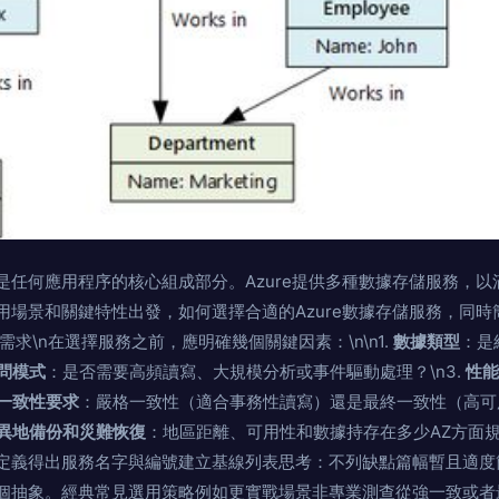
是任何應用程序的核心組成部分。Azure提供多種數據存儲服務，
用場景和關鍵特性出發，如何選擇合適的Azure數據存儲服務，同
儲需求\n在選擇服務之前，應明確幾個關鍵因素：\n\n1.
數據類型
：是
問模式
：是否需要高頻讀寫、大規模分析或事件驅動處理？\n3.
性能
一致性要求
：嚴格一致性（適合事務性讀寫）還是最終一致性（高可
異地備份和災難恢復
：地區距離、可用性和數據持存在多少AZ方面
定義得出服務名字與編號建立基線列表思考：不列缺點篇幅暫且適度
個抽象。經典常見選用策略例如更實戰場景非專業測查從強一致或者