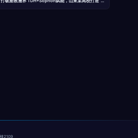
打破產教邊界 TDH+Sophon賦能，山東某高校打造“課堂即工廠”數字化轉型實訓平臺
2109