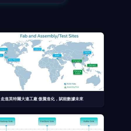
走進英特爾大連工廠 傲騰進化，賦能數據未來