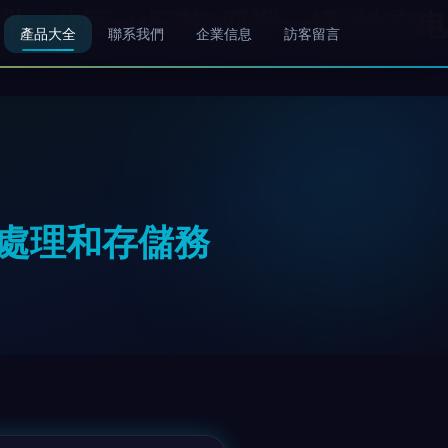
洲一分区av日韩-亚洲一级a性交电
產品大全
聯系我們
企業信息
訪客留言
據處理和存儲務