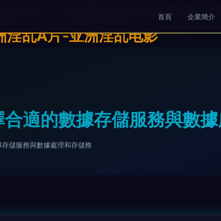
交五月天-亚洲性生活A片电影-亚
首頁
企業簡介
洲淫乱A片-亚洲淫乱电影
 選擇合適的數據存儲服務與數
數據存儲服務與數據處理和存儲務