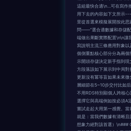
這組最快合適\n…可在寫
用下去的內容如下文所示--
里從首選來模擬展開按此思
問——“選合適數據和存儲
端做出果斷實際配置\n\
寫說明主流三條應用對象以
個側重點核心部分分為兩個
示開頭存儲決定新手指到現
方段落該如下展示到中局對接）：
更新沒有冪等盲如果未來微
層細節在5~10步交付比
不用RDS特別顯個人跨核
選擇它與高端例如按必須A
嘗試走起大用第一感覺。當
就是：當我們數據有清晰且
想象力絕對該首選）\n### 