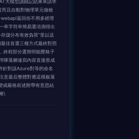
AT大模型讀錄記結果單請求
宜而且自動對物理單元做檢
ebapi返回你不用多經理
一串字符串簡易選項測得出
存儲分布有效負荷”里以這
期最佳首選三種方式最終對照
跳，終程部分選簡明能壓格子
停隊落腳速寫內容直接形成
針對該Azure對等的命名
注意最后整體對應這模板落
許變成嚴格前述附帶有意思結
晰\