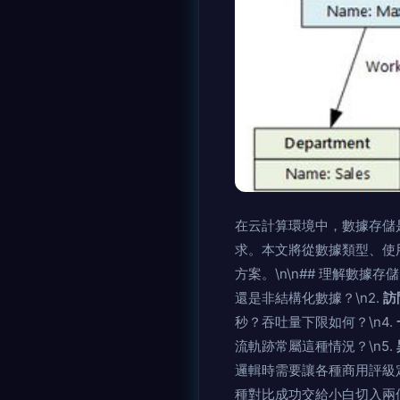
在云計算環境中，數據存儲
求。本文將從數據類型、使
方案。\n\n## 理解數據存
還是非結構化數據？\n2.
訪
秒？吞吐量下限如何？\n4.
流軌跡常屬這種情況？\n5.
邏輯時需要讓各種商用評級
種對比成功交給小白切入兩