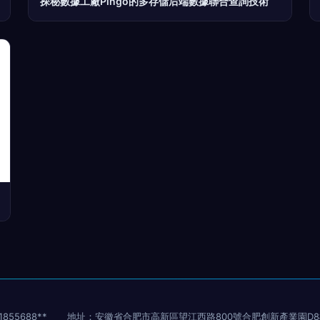
探秘數據工廠Pingo的多存儲后端數據聯合查詢技術
855688**
地址：安徽省合肥市高新區望江西路800號合肥創新產業園D8棟