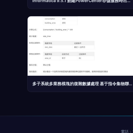
Informatica 9.5.1 創建PowerCenter存儲服務時出錯 深度解析與解決方案詳解
多子系統多業務模塊的復雜數據處理 基于指令集物聯網操作系統的項目開發實踐
電話：1